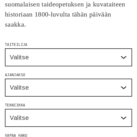
suomalaisen taideopetuksen ja kuvataiteen
historiaan 1800-luvulta tähän päivään
saakka.
Hae
TAITEILIJA
taideteoksia
-
osio
AJANJAKSO
TEKNIIKKA
VAPAA HAKU