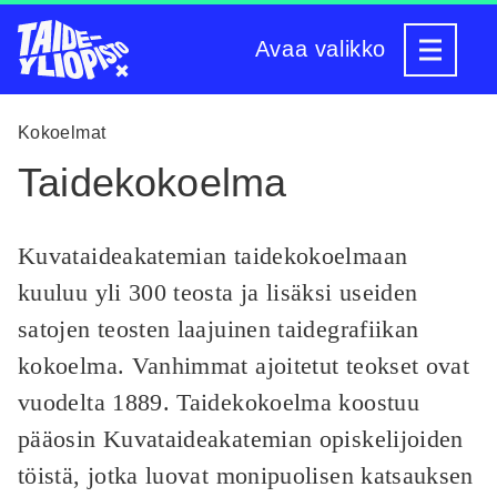
Siirry
sisältöön
Avaa valikko
Kokoelmat
Tai­de­ko­koel­ma
Kuvataideakatemian taidekokoelmaan
kuuluu yli 300 teosta ja lisäksi useiden
satojen teosten laajuinen taidegrafiikan
kokoelma. Vanhimmat ajoitetut teokset ovat
vuodelta 1889. Taidekokoelma koostuu
pääosin Kuvataideakatemian opiskelijoiden
töistä, jotka luovat monipuolisen katsauksen