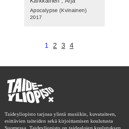
Kärkkäinen , Arja
Apocalypse (Kvinainen)
2017
1
2
3
4
Taideyliopisto tarjoaa ylintä musiikin, kuvataiteen,
esittävien taiteiden sekä kirjoittamisen koulutusta
Suomessa. Taideyliopisto on taidealojen koulutuksen