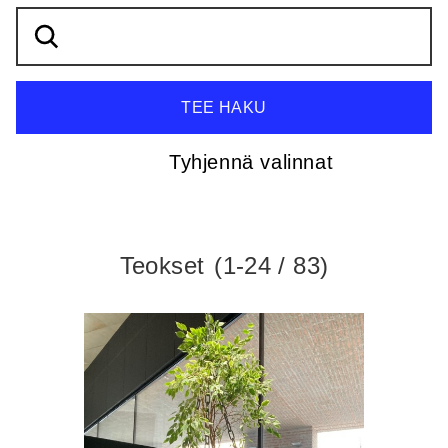
Tyhjennä valinnat
Tyhjennä
valinnat,
tämä
nappi
Teokset
(1-24 / 83)
tyhjentää
hakukentän
sekä
kaikki
suodattimet
ja
siirtää