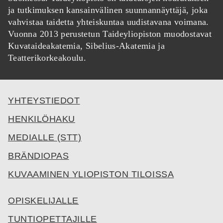
ja tutkimuksen kansainvälinen suunnannäyttäjä, joka
vahvistaa taidetta yhteiskuntaa uudistavana voimana.
Vuonna 2013 perustetun Taideyliopiston muodostavat
Kuvataideakatemia, Sibelius-Akatemia ja
Teatterikorkeakoulu.
YHTEYSTIEDOT
HENKILÖHAKU
MEDIALLE (STT)
BRÄNDIOPAS
KUVAAMINEN YLIOPISTON TILOISSA
OPISKELIJALLE
TUNTIOPETTAJILLE