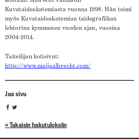
kohtaan. Albrecht valmistui
Kuvataideakatemiasta vuonna 1998. Hän toimi
myös Kuvataideakatemian taidegrafiikan
lehtorina kymmenen vuoden ajan, vuosina
2004-2014.
Taiteilijan kotisivut:
http://www.maijaalbrecht.com/
Jaa sivu
Jaa
Jaa
sivu
sivu
« Takaisin hakutuloksiin
Facebookissa
Twitterissä