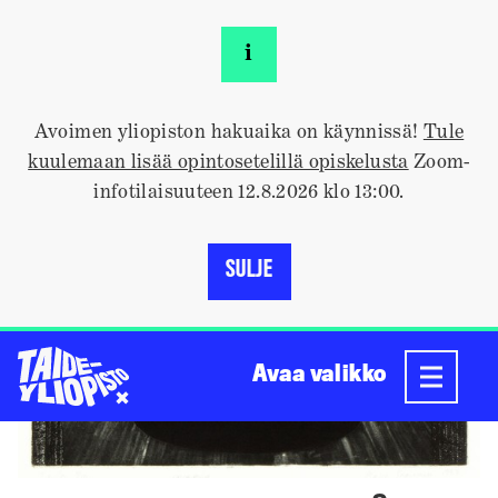
Siirry
sisältöön
i
Kokoelmat
>
Albrecht, Maija: Väliajalla
Avoimen yliopiston hakuaika on käynnissä!
Tule
kuulemaan lisää opintosetelillä opiskelusta
Zoom-
infotilaisuuteen 12.8.2026 klo 13:00.
SULJE
Avaa valikko